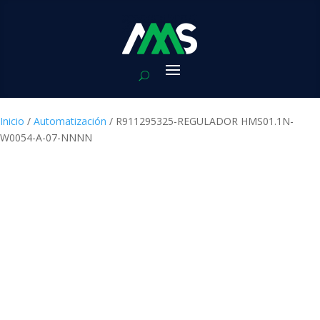
Inicio
/
Automatización
/ R911295325-REGULADOR HMS01.1N-
W0054-A-07-NNNN