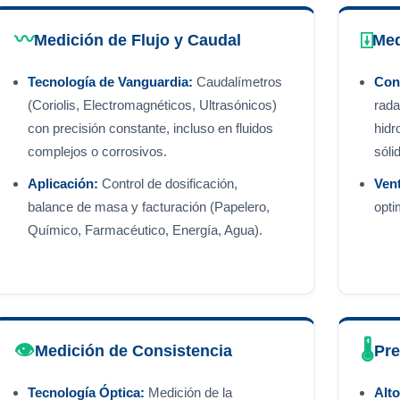
〰️
⍗
Medición de Flujo y Caudal
Med
Tecnología de Vanguardia:
Caudalímetros
Con
(Coriolis, Electromagnéticos, Ultrasónicos)
rada
con precisión constante, incluso en fluidos
hidr
complejos o corrosivos.
sóli
Aplicación:
Control de dosificación,
Vent
balance de masa y facturación (Papelero,
opti
Químico, Farmacéutico, Energía, Agua).
👁️
🌡️
Medición de Consistencia
Pre
Tecnología Óptica:
Medición de la
Alt