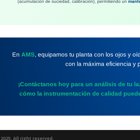
(acumulación de suciedad, calibración), permitiendo un
mante
En
AMS
, equipamos tu planta con los ojos y o
con la máxima eficiencia y p
¡Contáctanos hoy para un análisis de tu l
cómo la instrumentación de calidad puede
025. All right reserved.