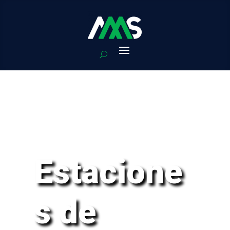
Estacione
s de