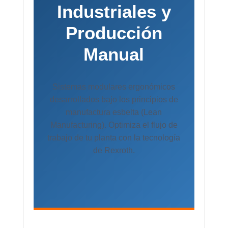
Industriales y
Producción
Manual
Sistemas modulares ergonómicos
desarrollados bajo los principios de
manufactura esbelta (Lean
Manufacturing). Optimiza el flujo de
trabajo de tu planta con la tecnología
de Rexroth.