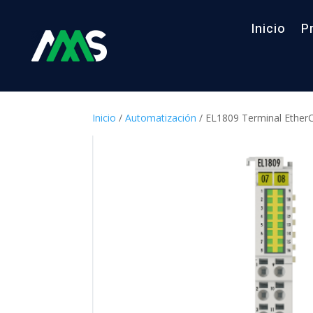
Inicio
P
Inicio
/
Automatización
/ EL1809 Terminal EtherCA