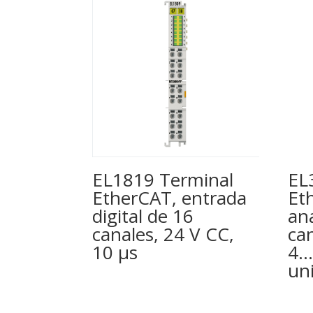
EL1819 Terminal
EL
EtherCAT, entrada
Et
digital de 16
an
canales, 24 V CC,
can
10 µs
4…
un