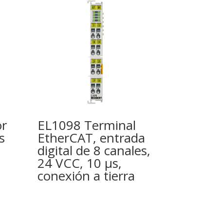
r
EL1098 Terminal
s
EtherCAT, entrada
digital de 8 canales,
24 VCC, 10 µs,
conexión a tierra