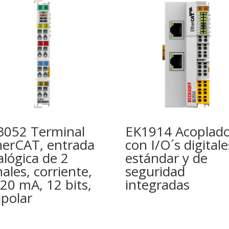
3052 Terminal
EK1914 Acoplado
herCAT, entrada
con I/O´s digitale
alógica de 2
estándar y de
ales, corriente,
seguridad
20 mA, 12 bits,
integradas
ipolar