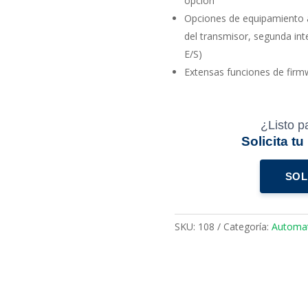
opción
Opciones de equipamiento 
del transmisor, segunda int
E/S)
Extensas funciones de firmw
¿Listo p
Solicita t
SOL
SKU:
108
Categoría:
Automat