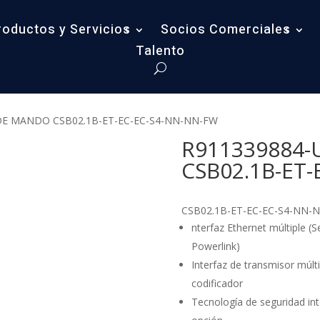
roductos y Servicios
Socios Comerciales
Talento
DE MANDO CSB02.1B-ET-EC-EC-S4-NN-NN-FW
R911339884
CSB02.1B-ET
CSB02.1B-ET-EC-EC-S4-NN-
nterfaz Ethernet múltiple (
Powerlink)
Interfaz de transmisor múlti
codificador
Tecnología de seguridad i