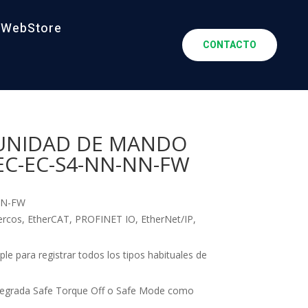
WebStore
CONTACTO
-UNIDAD DE MANDO
-EC-EC-S4-NN-NN-FW
NN-FW
Sercos, EtherCAT, PROFINET IO, EtherNet/IP,
ple para registrar todos los tipos habituales de
ntegrada Safe Torque Off o Safe Mode como