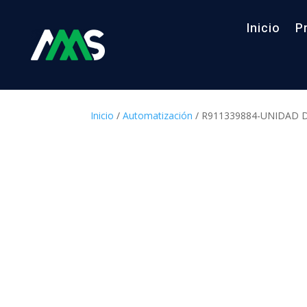
Inicio
P
Inicio
/
Automatización
/ R911339884-UNIDAD 