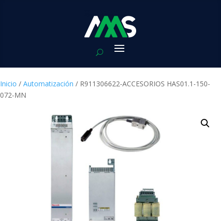
Inicio
/
Automatización
/ R911306622-ACCESORIOS HAS01.1-150-
072-MN