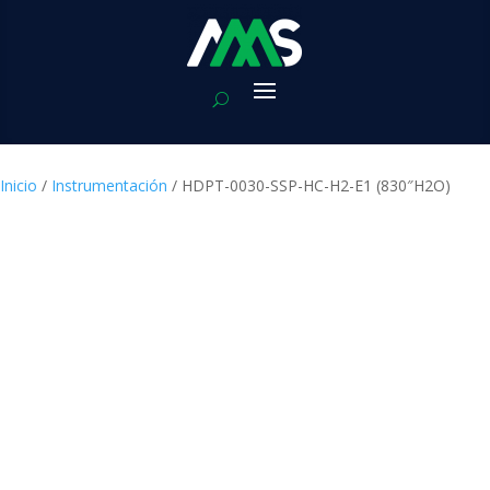
Inicio
/
Instrumentación
/ HDPT-0030-SSP-HC-H2-E1 (830″H2O)