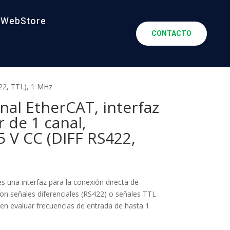
WebStore
CONTACTO
422, TTL), 1 MHz
al EtherCAT, interfaz
r de 1 canal,
5 V CC (DIFF RS422,
s una interfaz para la conexión directa de
on señales diferenciales (RS422) o señales TTL
en evaluar frecuencias de entrada de hasta 1