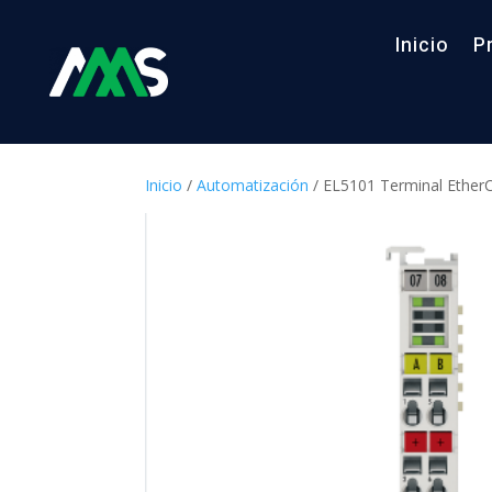
Inicio
P
Inicio
/
Automatización
/ EL5101 Terminal EtherCA