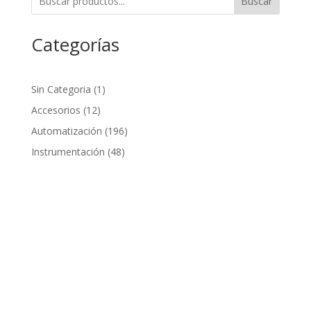
Buscar
Categorías
1
Sin Categoria
1
producto
12
Accesorios
12
productos
196
Automatización
196
productos
48
Instrumentación
48
productos